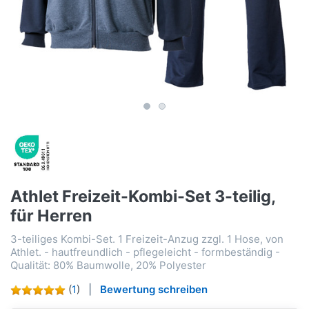
Athlet Freizeit-Kombi-Set 3-teilig,
für Herren
3-teiliges Kombi-Set. 1 Freizeit-Anzug zzgl. 1 Hose, von
Athlet. - hautfreundlich - pflegeleicht - formbeständig -
Qualität: 80% Baumwolle, 20% Polyester
(
1
)
Bewertung schreiben