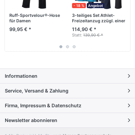
- 18 %
Angebot
Ruff-Sportvelour®-Hose
3-teiliges Set Athlet-
für Damen
Freizeitanzug zzügl. einer
Hose für Damen von
99,95 € *
114,90 € *
Athlet
Statt:
139,90 € *
Informationen
Service, Versand & Zahlung
Firma, Impressum & Datenschutz
Newsletter abonnieren