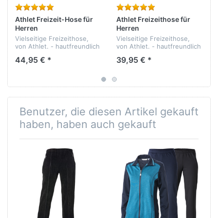
Athlet Freizeit-Hose für
Athlet Freizeithose für
Herren
Herren
Vielseitige Freizeithose,
Vielseitige Freizeithose,
von Athlet. - hautfreundlich
von Athlet. - hautfreundlich
- pflegeleicht -
- pflegeleicht -
44,95 € *
39,95 € *
formbeständig - Qualität:
formbeständig - Qualität:
100% Baumwolle
100% Baumwolle
Benutzer, die diesen Artikel gekauft
haben, haben auch gekauft