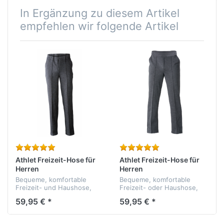
In Ergänzung zu diesem Artikel
empfehlen wir folgende Artikel
Athlet Freizeit-Hose für
Athlet Freizeit-Hose für
Herren
Herren
Bequeme, komfortable
Bequeme, komfortable
Freizeit- und Haushose,
Freizeit- oder Haushose,
von Athlet. - strapazierfähig
von Athlet. - strapazierfähig
59,95 € *
59,95 € *
- formbeständig -
- formbeständig -
pflegeleicht - Qualität: 70%
pflegeleicht - Qualität: 70%
Polyacryl, 30% Schurwolle
Polyacryl, 30% Schurwolle