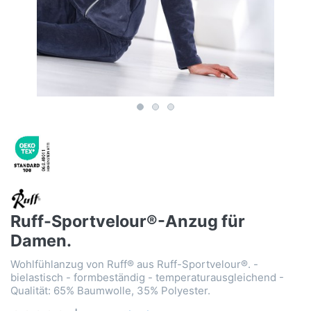
Ruff-Sportvelour®-Anzug für
Damen.
Wohlfühlanzug von Ruff® aus Ruff-Sportvelour®. -
bielastisch - formbeständig - temperaturausgleichend -
Qualität: 65% Baumwolle, 35% Polyester.