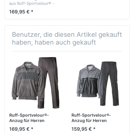
aus Ruff-Sportvelour® -
bielastisch - formbeständig
169,95 € *
- temperaturausgleichen -
Qualität: 65% Baumwolle,
35% Polyester.
Benutzer, die diesen Artikel gekauft
haben, haben auch gekauft
Ruff-Sportvelour®-
Ruff-Sportvelour®-
Anzug für Herren
Anzug für Herren
169,95 € *
159,95 € *