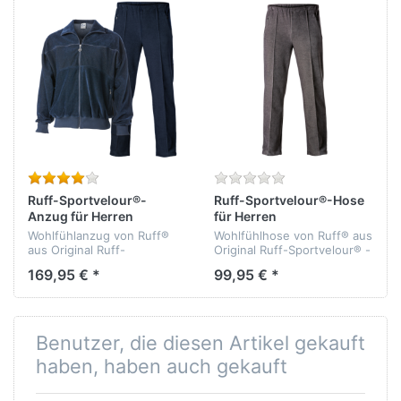
Ruff-Sportvelour®-
Ruff-Sportvelour®-Hose
Anzug für Herren
für Herren
Wohlfühlanzug von Ruff®
Wohlfühlhose von Ruff® aus
aus Original Ruff-
Original Ruff-Sportvelour® -
Sportvelour® - bielastisch -
bielastisch - formbeständig
169,95 € *
99,95 € *
formbeständig -
- athmungsaktiv -
athmungsaktiv -
temperaturausgleichend -
temperaturausgleichend -
Qualität: 75% Baumwolle,...
Qualität: 75% Baumwolle,...
Benutzer, die diesen Artikel gekauft
haben, haben auch gekauft