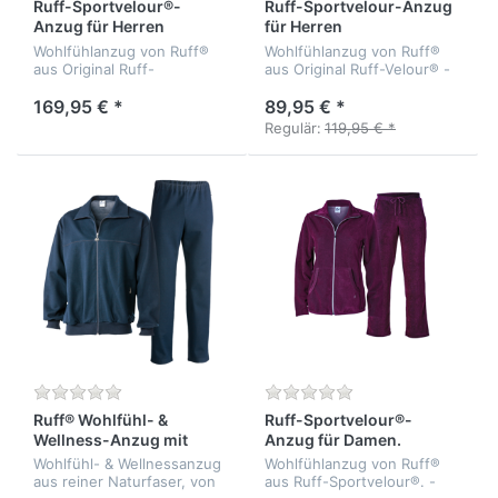
Ruff-Sportvelour®-
Ruff-Sportvelour-Anzug
Anzug für Herren
für Herren
Wohlfühlanzug von Ruff®
Wohlfühlanzug von Ruff®
aus Original Ruff-
aus Original Ruff-Velour® -
Sportvelour® - bielastisch -
bielastisch - formbeständig
formbeständig -
- atmungsaktiv -
169,95 € *
89,95 € *
athmungsaktiv -
temperaturausgleichend -
Regulär:
119,95 € *
temperaturausgleichend -
Qualität: Ruff-Velour: 65%
Qualität: 75% Baumwolle,...
Baum...
Ruff® Wohlfühl- &
Ruff-Sportvelour®-
Wellness-Anzug mit
Anzug für Damen.
Seide für Herren
Wohlfühl- & Wellnessanzug
Wohlfühlanzug von Ruff®
aus reiner Naturfaser, von
aus Ruff-Sportvelour®. -