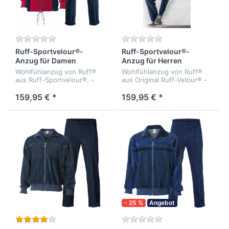
Ruff-Sportvelour®-
Ruff-Sportvelour®-
Anzug für Damen
Anzug für Herren
Wohlfühlanzug von Ruff®
Wohlfühlanzug von Ruff®
aus Ruff-Sportvelour®. -
aus Original Ruff-Velour® -
bielastisch - formbeständig
bielastisch - formbeständig
- temperaturausgleichend -
- atmungsaktiv -
159,95 € *
159,95 € *
Qualität: 65% Baumwolle,
temperaturausgleichend -
35% Polyester.
Qualität: Ruff-Velour®: 65%
Bau...
- 25 %
Angebot