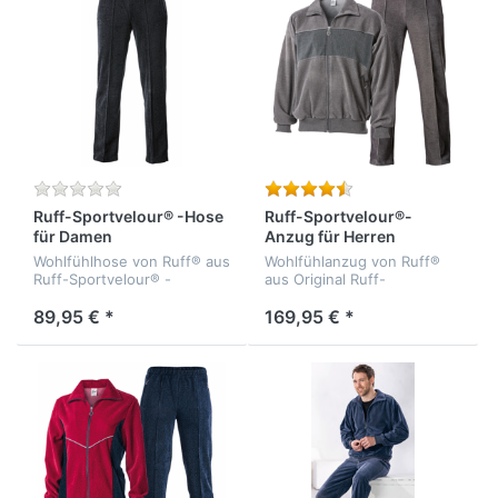
Ruff-Sportvelour® -Hose
Ruff-Sportvelour®-
für Damen
Anzug für Herren
Wohlfühlhose von Ruff® aus
Wohlfühlanzug von Ruff®
Ruff-Sportvelour® -
aus Original Ruff-
bielastisch - formbeständig
Sportvelour® - bielastisch -
- temperaturausgleichend -
formbeständig -
89,95 € *
169,95 € *
Qualität: 65% Baumwolle,
athmungsaktiv -
35% Polyester
temperaturausgleichend -
Qualität: 75% Baumwolle,...