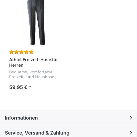
Athlet Freizeit-Hose für
Herren
Bequeme, komfortable
Freizeit- und Haushose,
von Athlet. - strapazierfähig
- formbeständig -
59,95 € *
pflegeleicht - Qualität: 70%
Polyacryl, 30% Schurwolle
Informationen
Service, Versand & Zahlung