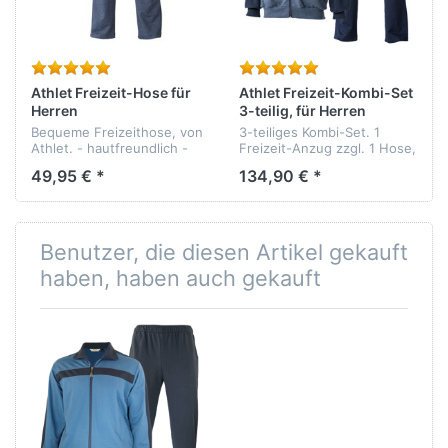
Athlet Freizeit-Hose für
Athlet Freizeit-Kombi-Set
Herren
3-teilig, für Herren
Bequeme Freizeithose, von
3-teiliges Kombi-Set. 1
Athlet. - hautfreundlich -
Freizeit-Anzug zzgl. 1 Hose,
pflegeleicht -
von Athlet. - hautfreundlich
49,95 € *
134,90 € *
formbeständig - Qualität:
- pflegeleicht -
80% Baumwolle, 20%
formbeständig - Qualität:
Polyester
80% Baumwolle, 20%
Polyester
Benutzer, die diesen Artikel gekauft
haben, haben auch gekauft